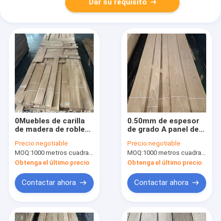
Dar su requisito
0Muebles de carilla
0.50mm de espesor
de madera de roble
de grado A panel de
blanco de.50 mm
carilla de madera de
Precio:
negotiable
Precio:
negotiable
Grado AB ligera
roble blanco Puerta /
MOQ:
1000 metros cuadrados
MOQ:
1000 metros cuadrados
ondulación
pared Decoración
Obtenga el último precio
Obtenga el último precio
Contactar ahora
Contactar ahora