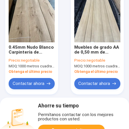
0.45mm Nudo Blanco
Muebles de grado AA
Carpintería de
de 0,50 mm de
madera de roble para
espesor
Precio:
negotiable
Precio:
negotiable
la permeación de
MOQ:
1000 metros cuadrados
MOQ:
1000 metros cuadrados
muebles de estilo
retro
Obtenga el último precio
Obtenga el último precio
Contactar ahora
Contactar ahora
Ahorre su tiempo
Permítanos contactar con los mejores
productos con usted.