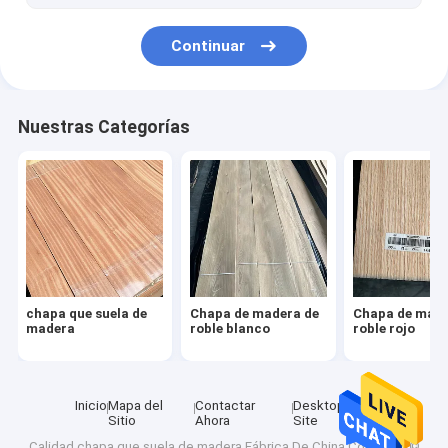
Continuar
Nuestras Categorías
chapa que suela de
Chapa de madera de
Chapa de made
madera
roble blanco
roble rojo
Inicio
Mapa del
Contactar
Desktop
Sitio
Ahora
Site
Calidad
chapa que suela de madera
Fábrica De China.Copyright ©