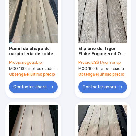
Panel de chapa de
El plano de Tiger
carpintería de roble
Flake Engineered Oak
blanco de Anerican
Veneer de los
Precio:
negotiable
Precio:
US$1/sqm or up
Grado AA Cuarto de
muebles cortó la
MOQ:
1000 metros cuadrados
MOQ:
1000 metros cuadrados
corte espesor 0,45
longitud de los
mm
250cm
Obtenga el último precio
Obtenga el último precio
Contactar ahora
Contactar ahora
Inicio
Productos
Sobre nosotros