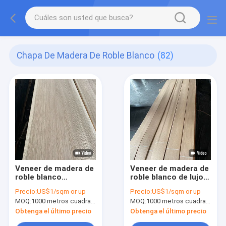
Chapa De Madera De Roble Blanco
(82)
Veneer de madera de
Veneer de madera de
roble blanco
roble blanco de lujo,
europeo, de 0,6 mm
0,45 mm de grosor,
Precio:
US$1/sqm or up
Precio:
US$1/sqm or up
de espesor, panel de
cuartos de
MOQ:
1000 metros cuadrados
MOQ:
1000 metros cuadrados
grado A
corte/grano recto,
para
Obtenga el último precio
Obtenga el último precio
muebles/suelos/puertas/