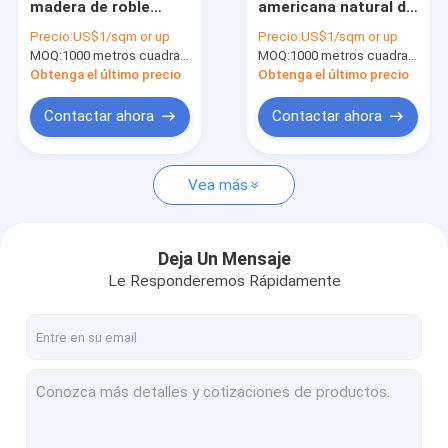
madera de roble
americana natural de
chapa de la versión preliminar
blanco de la
la chapa 12m m del
Precio:
US$1/sqm or up
Precio:
US$1/sqm or up
humedad del 8%
roble blanco
MOQ:
Chapa reconstituida de madera
1000 metros cuadrados
MOQ:
1000 metros cuadrados
chapea la madera
aplicarse a la madera
dura dirigida
contrachapada
Obtenga el último precio
Obtenga el último precio
Bandas de borde de madera de la chapa
Contactar ahora
Contactar ahora
Chapa de madera exótica
Vea más
Deja Un Mensaje
Le Responderemos Rápidamente