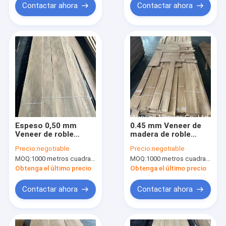
Contactar ahora
Contactar ahora
Espeso 0,50 mm
0.45 mm Veneer de
Veneer de roble
madera de roble
blanco europeo de
blanco Muebles de
Precio:
negotiable
Precio:
negotiable
grado D
borde de banda de
MOQ:
1000 metros cuadrados
MOQ:
1000 metros cuadrados
grado C
Obtenga el último precio
Obtenga el último precio
Contactar ahora
Contactar ahora