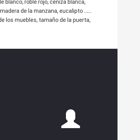
blanco, roble rojo, ceniza blanca,
adera de la manzana, eucalipto ......
e los muebles, tamaño de la puerta,