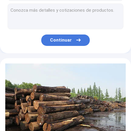
OEM blanco del grado del panel C de la anchura el 12cm Ash Wood Veneer Plain Sliced
El plano blanco de Cricut Ash Wood Veneer 0.6m m cortó solar capa superior
La corona cortó la madera exótica chapea la madera contrachapada de la suposición de la rebanada del llano de Bubinga 0.45m m
Chapa de madera natural nudosa de la anchura el 12cm del pino de la rebanada del llano para Cricut
Sapele dirigió el cuarto de madera de la chapa que solaba cortó el grueso de 0.45m m
Continuar
Chapa interior del gabinete del grado A de la chapa del roble de la decoración interior 2m m
Chapa media de madera de roble rojo del quercus de la longitud los 250cm de la densidad para Cricut
el llano ahumado del eucalipto de la anchura del 12cm cortó la decoración interior del MDF de la chapa
chapa de 0.45m m para la madera contrachapada
La madera de Makore de la hoja de la puerta chapea la chapa Fumed medio ISO9001 del color 603