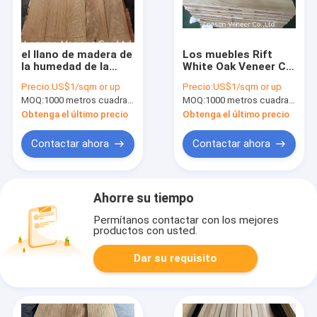
el llano de madera de
Los muebles Rift
la humedad de la
White Oak Veneer C
chapa el 8% de 190m
califican la chapa de
Precio:
US$1/sqm or up
Precio:
US$1/sqm or up
m que solaba cortó
madera del MDF de
MOQ:
1000 metros cuadrados
MOQ:
1000 metros cuadrados
el roble blanco
0.7m m
Obtenga el último precio
Obtenga el último precio
Contactar ahora
Contactar ahora
Ahorre su tiempo
Permítanos contactar con los mejores
productos con usted.
Dar su requisito