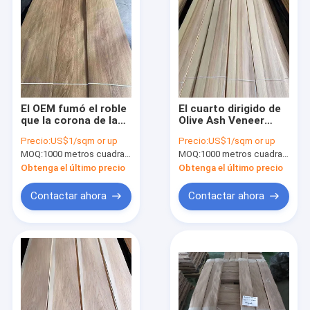
El OEM fumó el roble
El cuarto dirigido de
que la corona de la
Olive Ash Veneer
chapa cortó uso de
0.6m m cortó la
Precio:
US$1/sqm or up
Precio:
US$1/sqm or up
la decoración interior
chapa de madera
MOQ:
1000 metros cuadrados
MOQ:
1000 metros cuadrados
del grueso de 2m m
ISO9001
Obtenga el último precio
Obtenga el último precio
Contactar ahora
Contactar ahora