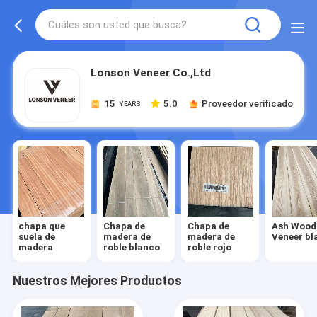
Lonson Veneer Co.,Ltd
15
5.0
Proveedor verificado
YEARS
chapa que
Chapa de
Chapa de
Ash Wood
suela de
madera de
madera de
Veneer bl
madera
roble blanco
roble rojo
Nuestros Mejores Productos