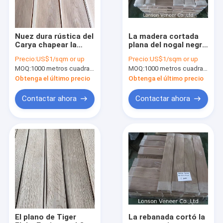
Nuez dura rústica del
La madera cortada
Carya chapear la
plana del nogal negro
chapa de madera
del Juglans de la
Precio:
US$1/sqm or up
Precio:
US$1/sqm or up
natural ISO9001 de
anchura 125m m
MOQ:
1000 metros cuadrados
MOQ:
1000 metros cuadrados
120m m
chapea la tolerancia
de 0.02m m
Obtenga el último precio
Obtenga el último precio
Contactar ahora
Contactar ahora
Hogar
Productos
Sobre nosotros
El plano de Tiger
La rebanada cortó la